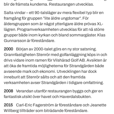
blir de främsta kunderna. Restaurangen utvecklas.
Salta vindar – ett 90-talsläger av mera flexibel typ blir en
framgång för gruppen ”lite äldre ungdomar”. För
åldersgruppen som är något ytterligare äldre prövas XL-
lägren. Programverksamheten utvecklas för att nå större
grupper både inom kyrkan och bland sommargäster. Klas
Gunnarsson är föreståndare.
2000
Början av 2000-talet görs en ny stor satsning.
Grannfastigheten Stenrör med golfanläggning köps in och
drivs vidare inom ramen för Vilshärad Golf AB. Avsikten är
att öka de framtida möjligheterna för Strandgården både
avseende mark och ekonomi. Utvecklingen har dock
inneburit att Stenrör sålts och att den framtida
verksamheten avser Strandgården i tidigare omfattning.
2008
Verandan utanför restaurangen byggs och ger en
fantastisk utsikt över havet och Haverdalsbukten.
2015
Carl-Eric Fagerström är föreståndare och 
Jeanette
Willberg tillträder som biträdande föreståndare.