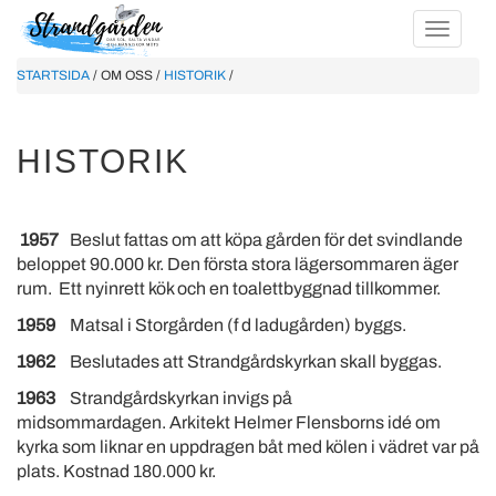
STARTSIDA
/ OM OSS /
HISTORIK
/
HISTORIK
1957
Beslut fattas om att köpa gården för det svindlande
beloppet 90.000 kr. Den första stora lägersommaren äger
rum. Ett nyinrett kök och en toalettbyggnad tillkommer.
1959
Matsal i Storgården (f d ladugården) byggs.
1962
Beslutades att Strandgårdskyrkan skall byggas.
1963
Strandgårdskyrkan invigs på
midsommardagen. Arkitekt Helmer Flensborns idé om
kyrka som liknar en uppdragen båt med kölen i vädret var på
plats. Kostnad 180.000 kr.