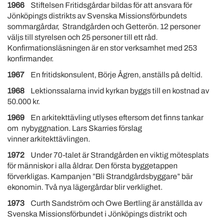
1966
Stiftelsen Fritidsgårdar bildas för att ansvara för
Jönköpings distrikts av Svenska Missionsförbundets
sommargårdar, Strandgården och Getterön. 12 personer
väljs till styrelsen och 25 personer till ett råd.
Konfirmationsläsningen är en stor verksamhet med 253
konfirmander.
1967
En fritidskonsulent, Börje Ågren, anställs på deltid.
1968
Lektionssalarna invid kyrkan byggs till en kostnad av
50.000 kr.
1969
En arkitekttävling utlyses eftersom det finns tankar
om nybyggnation. Lars Skarries förslag
vinner arkitekttävlingen.
1972
Under 70-talet är Strandgården en viktig mötesplats
för människor i alla åldrar. Den första byggetappen
förverkligas. Kampanjen ”Bli Strandgårdsbyggare” bär
ekonomin. Två nya lägergårdar blir verklighet.
1973
Curth Sandström och Owe Bertling är anställda av
Svenska Missionsförbundet i Jönköpings distrikt och