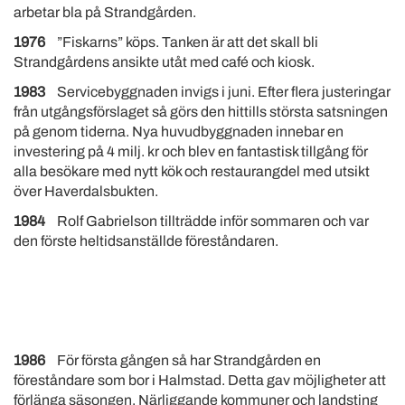
arbetar bla på Strandgården.
1976
”Fiskarns” köps. Tanken är att det skall bli
Strandgårdens ansikte utåt med café och kiosk.
1983
Servicebyggnaden invigs i juni. Efter flera justeringar
från utgångsförslaget så görs den hittills största satsningen
på genom tiderna. Nya huvudbyggnaden innebar en
investering på 4 milj. kr och blev en fantastisk tillgång för
alla besökare med nytt kök och restaurangdel med utsikt
över Haverdalsbukten.
1984
Rolf Gabrielson tillträdde inför sommaren och var
den förste heltidsanställde föreståndaren.
1986
För första gången så har Strandgården en
föreståndare som bor i Halmstad. Detta gav möjligheter att
förlänga säsongen. Närliggande kommuner och landsting