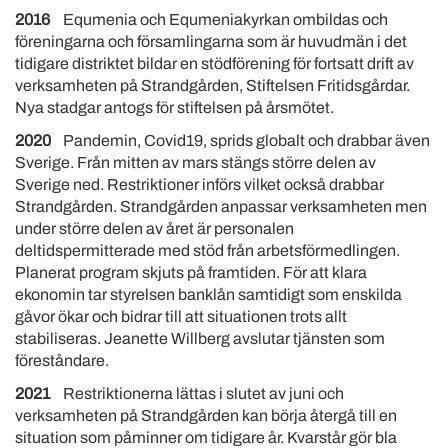
2016
Equmenia och Equmeniakyrkan ombildas och
föreningarna och församlingarna som är huvudmän i det
tidigare distriktet bildar en stödförening för fortsatt drift av
verksamheten på Strandgården, Stiftelsen Fritidsgårdar.
Nya stadgar antogs för stiftelsen på årsmötet.
2020
Pandemin,
Covid19, sprids globalt och drabbar även
Sverige. Från mitten av mars stängs större delen av
Sverige ned. Restriktioner införs vilket också drabbar
Strandgården. Strandgården anpassar verksamheten men
under större delen av året är personalen
deltidspermitterade med stöd från arbetsförmedlingen.
Planerat program skjuts på framtiden. För att klara
ekonomin tar styrelsen banklån samtidigt som enskilda
gåvor ökar och bidrar till att situationen trots allt
stabiliseras. Jeanette Willberg avslutar tjänsten som
föreståndare.
2021
Restriktionerna lättas i slutet av juni och
verksamheten på Strandgården kan börja återgå till en
situation som påminner om tidigare år. Kvarstår gör bla