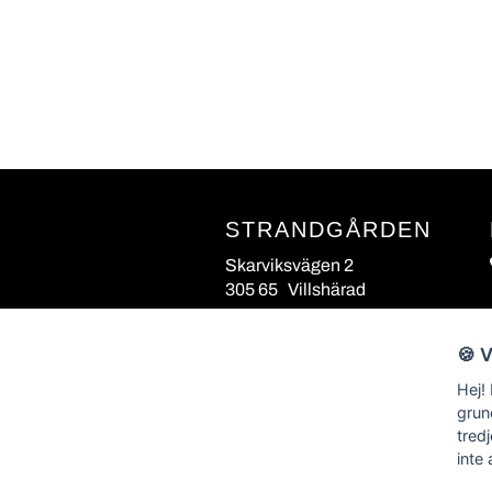
STRANDGÅRDEN
Skarviksvägen 2
305 65 Villshärad
🍪 
Hej!
grun
tred
inte 