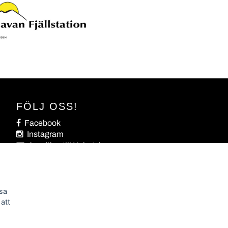
FÖLJ OSS!
Facebook
Instagram
Anmälan till Nyhetsbrev
Ris och Ros
ssa
att