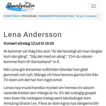
STARTSIDA
/ PROGRAM /
SOMMARPROGRAM 2026
/
12 juli | Konsert
/
Lena Andersson
Konsert söndag 12 juli kl 19.00
Ni kommer väl ihåg hits som ”Är det konstigt att man längtar
bort nån gång”, ”Säj det med en sång”, ”Om du nånsin
kommer fram till Samarkand” m.fl.
När Lena gör konserter nuförtiden blandar hon glatt
gammalt och nytt. Många vill höra hennes gamla hits från
70-talet och det har hon inget emot.
Lenas nya musik handlar mycket om hennes tro såsom
varande kristen sen många år nu. En del svängig gospel
men även lite rockigare inslag samt kändsånger som
Amazing Grace t.ex. Flera av dom egna nya sångerna blir