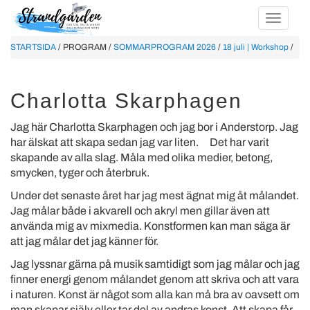
STARTSIDA
/ PROGRAM /
SOMMARPROGRAM 2026
/
18 juli | Workshop
/
Charlotta Skarphagen
Jag här Charlotta Skarphagen och jag bor i Anderstorp. Jag
har älskat att skapa sedan jag var liten.
Det har varit
skapande av alla slag. Måla med olika medier, betong,
smycken, tyger och återbruk.
Under det senaste året har jag mest ägnat mig åt målandet.
Jag målar både i akvarell och akryl men gillar även att
använda mig av mixmedia. Konstformen kan man säga är
att jag målar det jag känner för.
Jag lyssnar gärna på musik samtidigt som jag målar och jag
finner energi genom målandet genom att skriva och att vara
i naturen. Konst är något som alla kan må bra av oavsett om
man skapar själv eller tar del av andras konst. Att skapa får